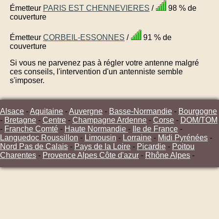
Émetteur
PARIS EST CHENNEVIERES
/
98 % de
couverture
Émetteur
CORBEIL-ESSONNES
/
91 % de
couverture
Si vous ne parvenez pas à régler votre antenne malgré
ces conseils, l'intervention d'un antenniste semble
s'imposer.
Alsace
-
Aquitaine
-
Auvergne
-
Basse-Normandie
-
Bourgogne
-
Bretagne
-
Centre
-
Champagne Ardenne
-
Corse
-
DOM/TOM
-
Franche Comté
-
Haute Normandie
-
Ile de France
-
Languedoc Roussillon
-
Limousin
-
Lorraine
-
Midi Pyrénées
-
Nord Pas de Calais
-
Pays de la Loire
-
Picardie
-
Poitou
Charentes
-
Provence Alpes Côte d'azur
-
Rhône Alpes
-