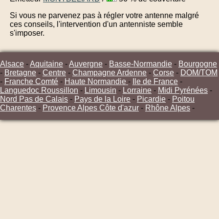
Si vous ne parvenez pas à régler votre antenne malgré
ces conseils, l'intervention d'un antenniste semble
s'imposer.
Alsace
-
Aquitaine
-
Auvergne
-
Basse-Normandie
-
Bourgogne
-
Bretagne
-
Centre
-
Champagne Ardenne
-
Corse
-
DOM/TOM
-
Franche Comté
-
Haute Normandie
-
Ile de France
-
Languedoc Roussillon
-
Limousin
-
Lorraine
-
Midi Pyrénées
-
Nord Pas de Calais
-
Pays de la Loire
-
Picardie
-
Poitou
Charentes
-
Provence Alpes Côte d'azur
-
Rhône Alpes
-