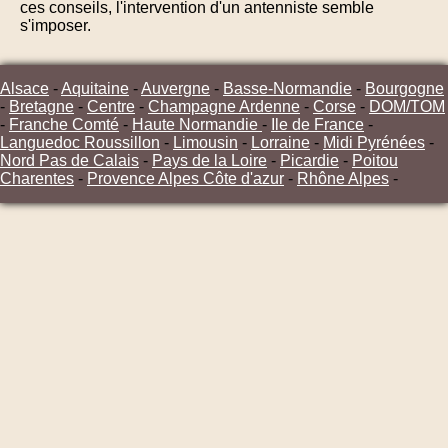
ces conseils, l'intervention d'un antenniste semble
s'imposer.
Alsace
-
Aquitaine
-
Auvergne
-
Basse-Normandie
-
Bourgogne
-
Bretagne
-
Centre
-
Champagne Ardenne
-
Corse
-
DOM/TOM
-
Franche Comté
-
Haute Normandie
-
Ile de France
-
Languedoc Roussillon
-
Limousin
-
Lorraine
-
Midi Pyrénées
-
Nord Pas de Calais
-
Pays de la Loire
-
Picardie
-
Poitou
Charentes
-
Provence Alpes Côte d'azur
-
Rhône Alpes
-