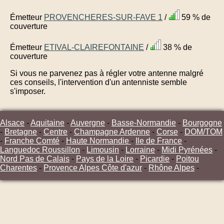
Émetteur
PROVENCHERES-SUR-FAVE 1
/
59 % de
couverture
Émetteur
ETIVAL-CLAIREFONTAINE
/
38 % de
couverture
Si vous ne parvenez pas à régler votre antenne malgré
ces conseils, l'intervention d'un antenniste semble
s'imposer.
Alsace
-
Aquitaine
-
Auvergne
-
Basse-Normandie
-
Bourgogne
-
Bretagne
-
Centre
-
Champagne Ardenne
-
Corse
-
DOM/TOM
-
Franche Comté
-
Haute Normandie
-
Ile de France
-
Languedoc Roussillon
-
Limousin
-
Lorraine
-
Midi Pyrénées
-
Nord Pas de Calais
-
Pays de la Loire
-
Picardie
-
Poitou
Charentes
-
Provence Alpes Côte d'azur
-
Rhône Alpes
-