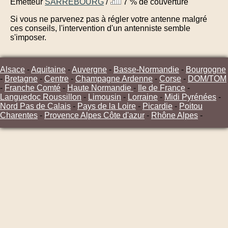
Émetteur
SARREBOURG
/
7 % de couverture
Si vous ne parvenez pas à régler votre antenne malgré
ces conseils, l'intervention d'un antenniste semble
s'imposer.
Alsace
-
Aquitaine
-
Auvergne
-
Basse-Normandie
-
Bourgogne
-
Bretagne
-
Centre
-
Champagne Ardenne
-
Corse
-
DOM/TOM
-
Franche Comté
-
Haute Normandie
-
Ile de France
-
Languedoc Roussillon
-
Limousin
-
Lorraine
-
Midi Pyrénées
-
Nord Pas de Calais
-
Pays de la Loire
-
Picardie
-
Poitou
Charentes
-
Provence Alpes Côte d'azur
-
Rhône Alpes
-