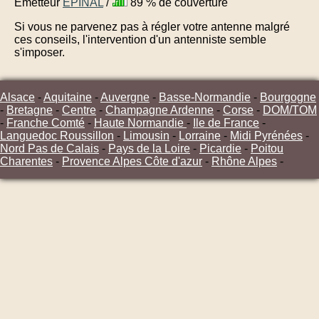
Émetteur
EPINAL
/
89 % de couverture
Si vous ne parvenez pas à régler votre antenne malgré
ces conseils, l'intervention d'un antenniste semble
s'imposer.
Alsace
-
Aquitaine
-
Auvergne
-
Basse-Normandie
-
Bourgogne
-
Bretagne
-
Centre
-
Champagne Ardenne
-
Corse
-
DOM/TOM
-
Franche Comté
-
Haute Normandie
-
Ile de France
-
Languedoc Roussillon
-
Limousin
-
Lorraine
-
Midi Pyrénées
-
Nord Pas de Calais
-
Pays de la Loire
-
Picardie
-
Poitou
Charentes
-
Provence Alpes Côte d'azur
-
Rhône Alpes
-