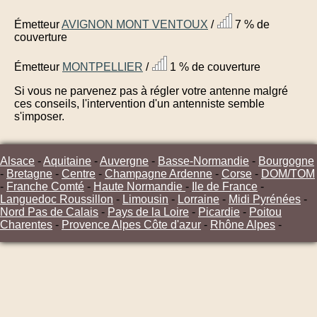
Émetteur
AVIGNON MONT VENTOUX
/
7 % de
couverture
Émetteur
MONTPELLIER
/
1 % de couverture
Si vous ne parvenez pas à régler votre antenne malgré
ces conseils, l'intervention d'un antenniste semble
s'imposer.
Alsace
-
Aquitaine
-
Auvergne
-
Basse-Normandie
-
Bourgogne
-
Bretagne
-
Centre
-
Champagne Ardenne
-
Corse
-
DOM/TOM
-
Franche Comté
-
Haute Normandie
-
Ile de France
-
Languedoc Roussillon
-
Limousin
-
Lorraine
-
Midi Pyrénées
-
Nord Pas de Calais
-
Pays de la Loire
-
Picardie
-
Poitou
Charentes
-
Provence Alpes Côte d'azur
-
Rhône Alpes
-