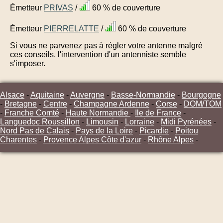
Émetteur
PRIVAS
/
60 % de couverture
Émetteur
PIERRELATTE
/
60 % de couverture
Si vous ne parvenez pas à régler votre antenne malgré
ces conseils, l'intervention d'un antenniste semble
s'imposer.
Alsace
-
Aquitaine
-
Auvergne
-
Basse-Normandie
-
Bourgogne
-
Bretagne
-
Centre
-
Champagne Ardenne
-
Corse
-
DOM/TOM
-
Franche Comté
-
Haute Normandie
-
Ile de France
-
Languedoc Roussillon
-
Limousin
-
Lorraine
-
Midi Pyrénées
-
Nord Pas de Calais
-
Pays de la Loire
-
Picardie
-
Poitou
Charentes
-
Provence Alpes Côte d'azur
-
Rhône Alpes
-