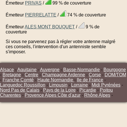
Émetteur
PRIVAS
/
99 % de couverture
Émetteur
PIERRELATTE
/
74 % de couverture
Émetteur
ALES MONT BOUQUET
/
9 % de
couverture
Si vous ne parvenez pas à régler votre antenne malgré
ces conseils, l'intervention d'un antenniste semble
s'imposer.
Alsace
-
Aquitaine
-
Auvergne
-
Basse-Normandie
-
Bourgogne
-
Bretagne
-
Centre
-
Champagne Ardenne
-
Corse
-
DOM/TOM
-
Franche Comté
-
Haute Normandie
-
Ile de France
-
Languedoc Roussillon
-
Limousin
-
Lorraine
-
Midi Pyrénées
-
Nord Pas de Calais
-
Pays de la Loire
-
Picardie
-
Poitou
Charentes
-
Provence Alpes Côte d'azur
-
Rhône Alpes
-