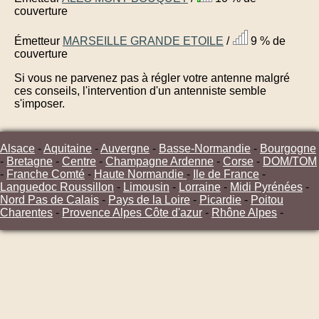
couverture
Émetteur
MARSEILLE GRANDE ETOILE
/
9 % de
couverture
Si vous ne parvenez pas à régler votre antenne malgré
ces conseils, l'intervention d'un antenniste semble
s'imposer.
Alsace
-
Aquitaine
-
Auvergne
-
Basse-Normandie
-
Bourgogne
-
Bretagne
-
Centre
-
Champagne Ardenne
-
Corse
-
DOM/TOM
-
Franche Comté
-
Haute Normandie
-
Ile de France
-
Languedoc Roussillon
-
Limousin
-
Lorraine
-
Midi Pyrénées
-
Nord Pas de Calais
-
Pays de la Loire
-
Picardie
-
Poitou
Charentes
-
Provence Alpes Côte d'azur
-
Rhône Alpes
-