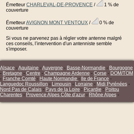
Émetteur
CHARLEVAL-DE-PROVENCE
/
1 % de
couverture
Émetteur
AVIGNON MONT VENTOUX
/
0 % de
couverture
Si vous ne parvenez pas à régler votre antenne malgré
ces conseils, l'intervention d'un antenniste semble
s'imposer.
Alsace
-
Aquitaine
-
Auvergne
-
Basse-Normandie
-
Bourgogne
-
Bretagne
-
Centre
-
Champagne Ardenne
-
Corse
-
DOM/TOM
-
Franche Comté
-
Haute Normandie
-
Ile de France
-
Languedoc Roussillon
-
Limousin
-
Lorraine
-
Midi Pyrénées
-
Nord Pas de Calais
-
Pays de la Loire
-
Picardie
-
Poitou
Charentes
-
Provence Alpes Côte d'azur
-
Rhône Alpes
-