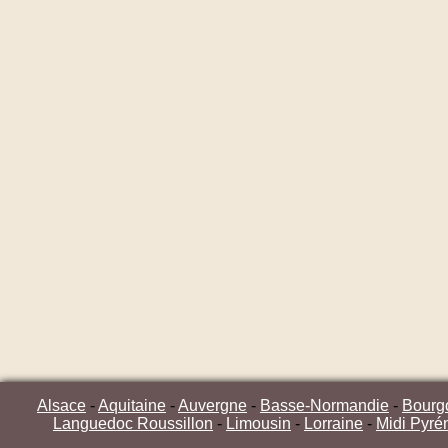
Alsace
-
Aquitaine
-
Auvergne
-
Basse-Normandie
-
Bourg
Languedoc Roussillon
-
Limousin
-
Lorraine
-
Midi Pyré