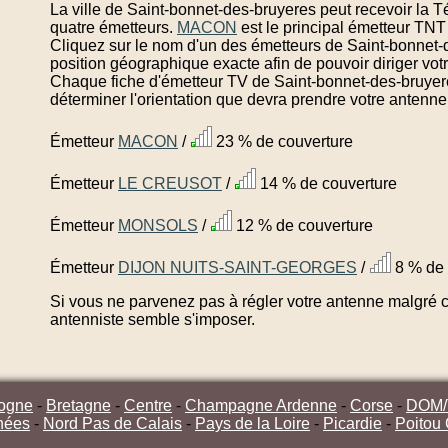
La ville de Saint-bonnet-des-bruyeres peut recevoir la 
quatre émetteurs.
MACON
est le principal émetteur TNT
Cliquez sur le nom d'un des émetteurs de Saint-bonnet-
position géographique exacte afin de pouvoir diriger vot
Chaque fiche d'émetteur TV de Saint-bonnet-des-bruyere
déterminer l'orientation que devra prendre votre antenne
Émetteur
MACON
/
23 % de couverture
Émetteur
LE CREUSOT
/
14 % de couverture
Émetteur
MONSOLS
/
12 % de couverture
Émetteur
DIJON NUITS-SAINT-GEORGES
/
8 % de 
Si vous ne parvenez pas à régler votre antenne malgré ce
antenniste semble s'imposer.
ogne
-
Bretagne
-
Centre
-
Champagne Ardenne
-
Corse
-
DOM
nées
-
Nord Pas de Calais
-
Pays de la Loire
-
Picardie
-
Poitou