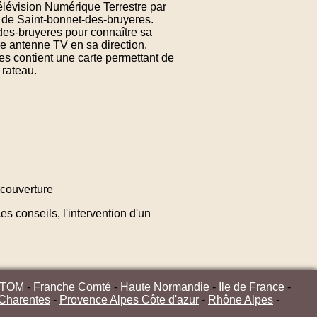
Télévision Numérique Terrestre par
 de Saint-bonnet-des-bruyeres.
des-bruyeres pour connaître sa
re antenne TV en sa direction.
s contient une carte permettant de
 rateau.
couverture
s conseils, l'intervention d'un
/TOM
-
Franche Comté
-
Haute Normandie
-
Ile de France
-
 Charentes
-
Provence Alpes Côte d'azur
-
Rhône Alpes
-