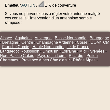
Émetteur
AUTUN
/
1 % de couverture
Si vous ne parvenez pas à régler votre antenne malgré
ces conseils, l'intervention d'un antenniste semble
s'imposer.
Alsace
-
Aquitaine
-
Auvergne
-
Basse-Normandie
-
Bourgogne
-
Bretagne
-
Centre
-
Champagne Ardenne
-
Corse
-
DOM/TOM
-
Franche Comté
-
Haute Normandie
-
Ile de France
-
Languedoc Roussillon
-
Limousin
-
Lorraine
-
Midi Pyrénées
-
Nord Pas de Calais
-
Pays de la Loire
-
Picardie
-
Poitou
Charentes
-
Provence Alpes Côte d'azur
-
Rhône Alpes
-