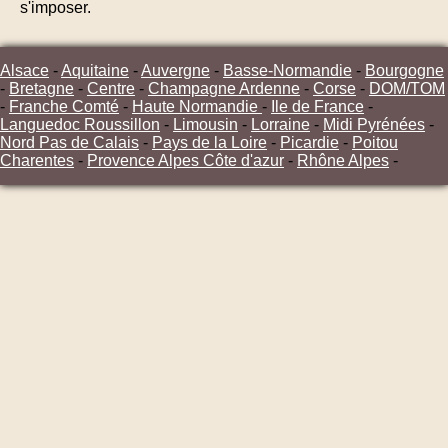
s'imposer.
Alsace
-
Aquitaine
-
Auvergne
-
Basse-Normandie
-
Bourgogne
-
Bretagne
-
Centre
-
Champagne Ardenne
-
Corse
-
DOM/TOM
-
Franche Comté
-
Haute Normandie
-
Ile de France
-
Languedoc Roussillon
-
Limousin
-
Lorraine
-
Midi Pyrénées
-
Nord Pas de Calais
-
Pays de la Loire
-
Picardie
-
Poitou
Charentes
-
Provence Alpes Côte d'azur
-
Rhône Alpes
-