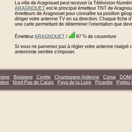
La ville de Aragnouet peut recevoir la Télévision Numéri
ARAGNOUET
est le principal émetteur TNT de Aragnou
émetteurs de Aragnouet pour connaître sa position géog
diriger votre antenne TV en sa direction. Chaque fiche 
une carte permettant de déterminer l'orientation que dev
Émetteur
ARAGNOUET
/
97 % de couverture
Si vous ne parvenez pas à régler votre antenne malgré ce
antenniste semble s'imposer.
ogne
-
Bretagne
-
Centre
-
Champagne Ardenne
-
Corse
-
DOM
nées
-
Nord Pas de Calais
-
Pays de la Loire
-
Picardie
-
Poitou