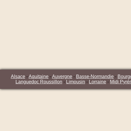
Alsace
-
Aquitaine
-
Auvergne
-
Basse-Normandie
-
Bourg
Languedoc Roussillon
-
Limousin
-
Lorraine
-
Midi Pyré