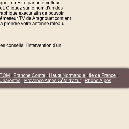
que Terrestre par un émetteur.
et. Cliquez sur le nom d'un des
raphique exacte afin de pouvoir
d'émetteur TV de Aragnouet contient
ra prendre votre antenne rateau.
s conseils, l'intervention d'un
/TOM
-
Franche Comté
-
Haute Normandie
-
Ile de France
-
 Charentes
-
Provence Alpes Côte d'azur
-
Rhône Alpes
-