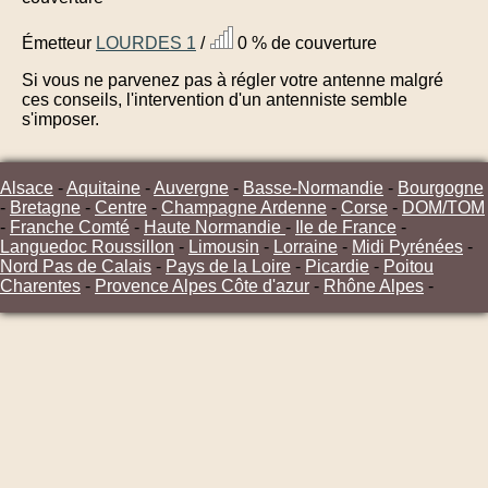
Émetteur
LOURDES 1
/
0 % de couverture
Si vous ne parvenez pas à régler votre antenne malgré
ces conseils, l'intervention d'un antenniste semble
s'imposer.
Alsace
-
Aquitaine
-
Auvergne
-
Basse-Normandie
-
Bourgogne
-
Bretagne
-
Centre
-
Champagne Ardenne
-
Corse
-
DOM/TOM
-
Franche Comté
-
Haute Normandie
-
Ile de France
-
Languedoc Roussillon
-
Limousin
-
Lorraine
-
Midi Pyrénées
-
Nord Pas de Calais
-
Pays de la Loire
-
Picardie
-
Poitou
Charentes
-
Provence Alpes Côte d'azur
-
Rhône Alpes
-