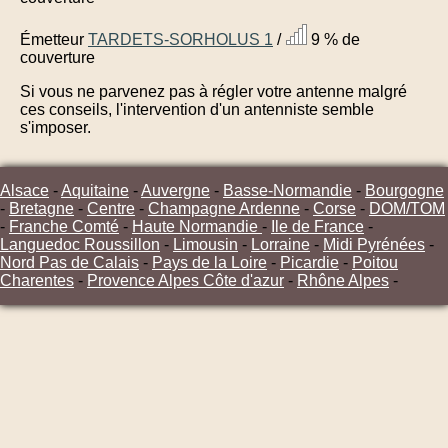
Émetteur
TARDETS-SORHOLUS 1
/
9 % de
couverture
Si vous ne parvenez pas à régler votre antenne malgré
ces conseils, l'intervention d'un antenniste semble
s'imposer.
Alsace
-
Aquitaine
-
Auvergne
-
Basse-Normandie
-
Bourgogne
-
Bretagne
-
Centre
-
Champagne Ardenne
-
Corse
-
DOM/TOM
-
Franche Comté
-
Haute Normandie
-
Ile de France
-
Languedoc Roussillon
-
Limousin
-
Lorraine
-
Midi Pyrénées
-
Nord Pas de Calais
-
Pays de la Loire
-
Picardie
-
Poitou
Charentes
-
Provence Alpes Côte d'azur
-
Rhône Alpes
-