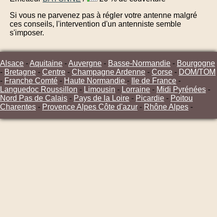
Si vous ne parvenez pas à régler votre antenne malgré
ces conseils, l'intervention d'un antenniste semble
s'imposer.
Alsace
-
Aquitaine
-
Auvergne
-
Basse-Normandie
-
Bourgogne
-
Bretagne
-
Centre
-
Champagne Ardenne
-
Corse
-
DOM/TOM
-
Franche Comté
-
Haute Normandie
-
Ile de France
-
Languedoc Roussillon
-
Limousin
-
Lorraine
-
Midi Pyrénées
-
Nord Pas de Calais
-
Pays de la Loire
-
Picardie
-
Poitou
Charentes
-
Provence Alpes Côte d'azur
-
Rhône Alpes
-