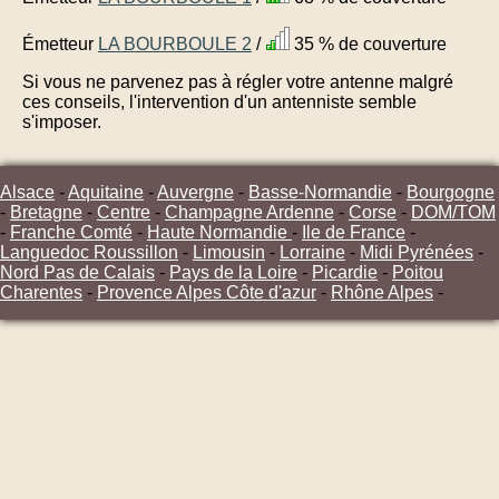
Émetteur
LA BOURBOULE 2
/
35 % de couverture
Si vous ne parvenez pas à régler votre antenne malgré
ces conseils, l'intervention d'un antenniste semble
s'imposer.
Alsace
-
Aquitaine
-
Auvergne
-
Basse-Normandie
-
Bourgogne
-
Bretagne
-
Centre
-
Champagne Ardenne
-
Corse
-
DOM/TOM
-
Franche Comté
-
Haute Normandie
-
Ile de France
-
Languedoc Roussillon
-
Limousin
-
Lorraine
-
Midi Pyrénées
-
Nord Pas de Calais
-
Pays de la Loire
-
Picardie
-
Poitou
Charentes
-
Provence Alpes Côte d'azur
-
Rhône Alpes
-