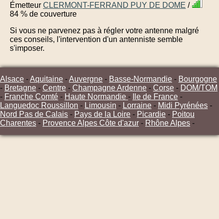
Émetteur
CLERMONT-FERRAND PUY DE DOME
/
84 % de couverture
Si vous ne parvenez pas à régler votre antenne malgré
ces conseils, l'intervention d'un antenniste semble
s'imposer.
Alsace
-
Aquitaine
-
Auvergne
-
Basse-Normandie
-
Bourgogne
-
Bretagne
-
Centre
-
Champagne Ardenne
-
Corse
-
DOM/TOM
-
Franche Comté
-
Haute Normandie
-
Ile de France
-
Languedoc Roussillon
-
Limousin
-
Lorraine
-
Midi Pyrénées
-
Nord Pas de Calais
-
Pays de la Loire
-
Picardie
-
Poitou
Charentes
-
Provence Alpes Côte d'azur
-
Rhône Alpes
-