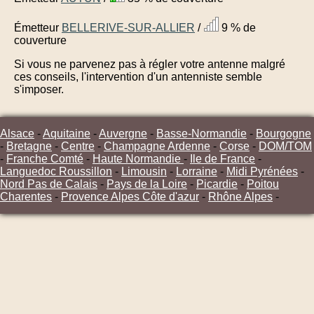
Émetteur
BELLERIVE-SUR-ALLIER
/
9 % de
couverture
Si vous ne parvenez pas à régler votre antenne malgré
ces conseils, l'intervention d'un antenniste semble
s'imposer.
Alsace
-
Aquitaine
-
Auvergne
-
Basse-Normandie
-
Bourgogne
-
Bretagne
-
Centre
-
Champagne Ardenne
-
Corse
-
DOM/TOM
-
Franche Comté
-
Haute Normandie
-
Ile de France
-
Languedoc Roussillon
-
Limousin
-
Lorraine
-
Midi Pyrénées
-
Nord Pas de Calais
-
Pays de la Loire
-
Picardie
-
Poitou
Charentes
-
Provence Alpes Côte d'azur
-
Rhône Alpes
-