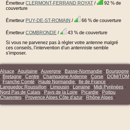
Émetteur
CLERMONT-FERRAND ROYAT
/
92 % de
couverture
Émetteur
PUY-DE-ST-ROMAIN
/
66 % de couverture
Émetteur
COMBRONDE
/
43 % de couverture
Si vous ne parvenez pas à régler votre antenne malgré
ces conseils, l'intervention d'un antenniste semble
s'imposer.
Alsace
-
Aquitaine
-
Auvergne
-
Basse-Normandie
-
Bourgogne
-
Bretagne
-
Centre
-
Champagne Ardenne
-
Corse
-
DOM/TOM
-
Franche Comté
-
Haute Normandie
-
Ile de France
-
Languedoc Roussillon
-
Limousin
-
Lorraine
-
Midi Pyrénées
-
Nord Pas de Calais
-
Pays de la Loire
-
Picardie
-
Poitou
Charentes
-
Provence Alpes Côte d'azur
-
Rhône Alpes
-