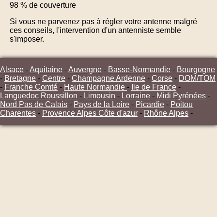
98 % de couverture
Si vous ne parvenez pas à régler votre antenne malgré
ces conseils, l'intervention d'un antenniste semble
s'imposer.
Alsace
-
Aquitaine
-
Auvergne
-
Basse-Normandie
-
Bourgogne
-
Bretagne
-
Centre
-
Champagne Ardenne
-
Corse
-
DOM/TOM
-
Franche Comté
-
Haute Normandie
-
Ile de France
-
Languedoc Roussillon
-
Limousin
-
Lorraine
-
Midi Pyrénées
-
Nord Pas de Calais
-
Pays de la Loire
-
Picardie
-
Poitou
Charentes
-
Provence Alpes Côte d'azur
-
Rhône Alpes
-