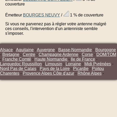
couverture
Émetteur
BOURGES NEUVY
/
1 % de couverture
Si vous ne parvenez pas à régler votre antenne malgré
ces conseils, l'intervention d'un antenniste semble
s'imposer.
Alsace
-
Aquitaine
-
Auvergne
-
Basse-Normandie
-
Bourgogne
-
Bretagne
-
Centre
-
Champagne Ardenne
-
Corse
-
DOM/TOM
-
Franche Comté
-
Haute Normandie
-
Ile de France
-
Languedoc Roussillon
-
Limousin
-
Lorraine
-
Midi Pyrénées
-
Nord Pas de Calais
-
Pays de la Loire
-
Picardie
-
Poitou
Charentes
-
Provence Alpes Côte d'azur
-
Rhône Alpes
-