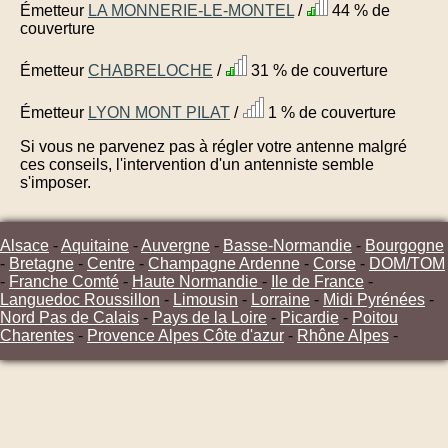
Émetteur
LA MONNERIE-LE-MONTEL
/
44 % de
couverture
Émetteur
CHABRELOCHE
/
31 % de couverture
Émetteur
LYON MONT PILAT
/
1 % de couverture
Si vous ne parvenez pas à régler votre antenne malgré
ces conseils, l'intervention d'un antenniste semble
s'imposer.
Alsace
-
Aquitaine
-
Auvergne
-
Basse-Normandie
-
Bourgogne
-
Bretagne
-
Centre
-
Champagne Ardenne
-
Corse
-
DOM/TOM
-
Franche Comté
-
Haute Normandie
-
Ile de France
-
Languedoc Roussillon
-
Limousin
-
Lorraine
-
Midi Pyrénées
-
Nord Pas de Calais
-
Pays de la Loire
-
Picardie
-
Poitou
Charentes
-
Provence Alpes Côte d'azur
-
Rhône Alpes
-