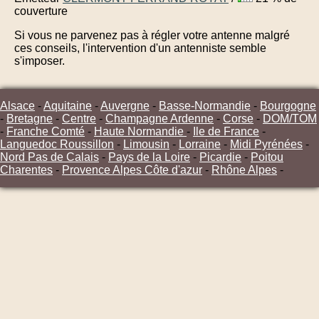
couverture
Si vous ne parvenez pas à régler votre antenne malgré
ces conseils, l'intervention d'un antenniste semble
s'imposer.
Alsace
-
Aquitaine
-
Auvergne
-
Basse-Normandie
-
Bourgogne
-
Bretagne
-
Centre
-
Champagne Ardenne
-
Corse
-
DOM/TOM
-
Franche Comté
-
Haute Normandie
-
Ile de France
-
Languedoc Roussillon
-
Limousin
-
Lorraine
-
Midi Pyrénées
-
Nord Pas de Calais
-
Pays de la Loire
-
Picardie
-
Poitou
Charentes
-
Provence Alpes Côte d'azur
-
Rhône Alpes
-