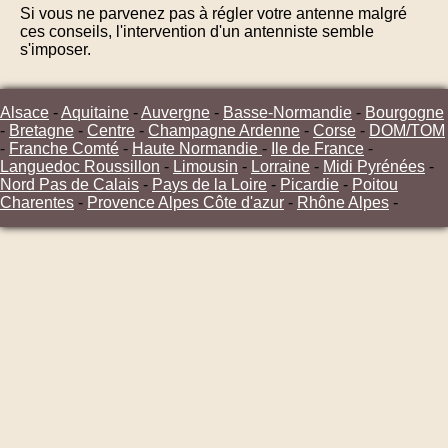
Si vous ne parvenez pas à régler votre antenne malgré
ces conseils, l'intervention d'un antenniste semble
s'imposer.
Alsace
-
Aquitaine
-
Auvergne
-
Basse-Normandie
-
Bourgogne
-
Bretagne
-
Centre
-
Champagne Ardenne
-
Corse
-
DOM/TOM
-
Franche Comté
-
Haute Normandie
-
Ile de France
-
Languedoc Roussillon
-
Limousin
-
Lorraine
-
Midi Pyrénées
-
Nord Pas de Calais
-
Pays de la Loire
-
Picardie
-
Poitou
Charentes
-
Provence Alpes Côte d'azur
-
Rhône Alpes
-