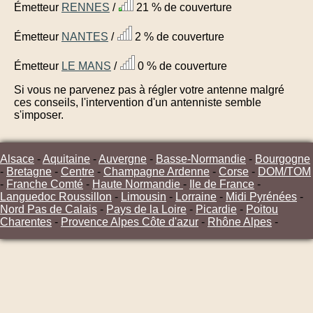
Émetteur
RENNES
/
21 % de couverture
Émetteur
NANTES
/
2 % de couverture
Émetteur
LE MANS
/
0 % de couverture
Si vous ne parvenez pas à régler votre antenne malgré
ces conseils, l'intervention d'un antenniste semble
s'imposer.
Alsace
-
Aquitaine
-
Auvergne
-
Basse-Normandie
-
Bourgogne
-
Bretagne
-
Centre
-
Champagne Ardenne
-
Corse
-
DOM/TOM
-
Franche Comté
-
Haute Normandie
-
Ile de France
-
Languedoc Roussillon
-
Limousin
-
Lorraine
-
Midi Pyrénées
-
Nord Pas de Calais
-
Pays de la Loire
-
Picardie
-
Poitou
Charentes
-
Provence Alpes Côte d'azur
-
Rhône Alpes
-