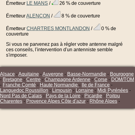
Émetteur
LE MANS
/
26 % de couverture
Émetteur
ALENCON
/
8 % de couverture
Émetteur
CHARTRES MONTLANDON
/
0 % de
couverture
Si vous ne parvenez pas à régler votre antenne malgré
ces conseils, l'intervention d'un antenniste semble
s'imposer.
Alsace
-
Aquitaine
-
Auvergne
-
Basse-Normandie
-
Bourgogne
-
Bretagne
-
Centre
-
Champagne Ardenne
-
Corse
-
DOM/TOM
-
Franche Comté
-
Haute Normandie
-
Ile de France
-
Languedoc Roussillon
-
Limousin
-
Lorraine
-
Midi Pyrénées
-
Nord Pas de Calais
-
Pays de la Loire
-
Picardie
-
Poitou
Charentes
-
Provence Alpes Côte d'azur
-
Rhône Alpes
-