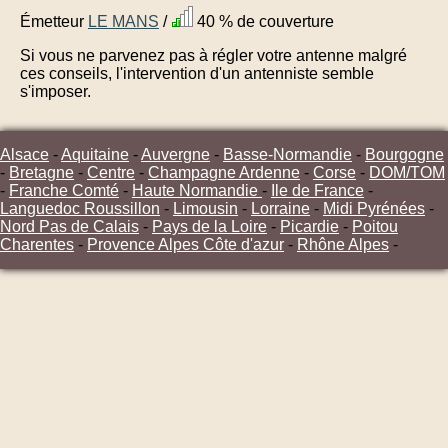
Émetteur
LE MANS
/
40 % de couverture
Si vous ne parvenez pas à régler votre antenne malgré
ces conseils, l'intervention d'un antenniste semble
s'imposer.
Alsace
-
Aquitaine
-
Auvergne
-
Basse-Normandie
-
Bourgogne
-
Bretagne
-
Centre
-
Champagne Ardenne
-
Corse
-
DOM/TOM
-
Franche Comté
-
Haute Normandie
-
Ile de France
-
Languedoc Roussillon
-
Limousin
-
Lorraine
-
Midi Pyrénées
-
Nord Pas de Calais
-
Pays de la Loire
-
Picardie
-
Poitou
Charentes
-
Provence Alpes Côte d'azur
-
Rhône Alpes
-