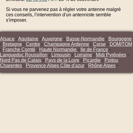
Si vous ne parvenez pas à régler votre antenne malgré
ces conseils, l'intervention d'un antenniste semble
s'imposer.
Alsace
-
Aquitaine
-
Auvergne
-
Basse-Normandie
-
Bourgogne
-
Bretagne
-
Centre
-
Champagne Ardenne
-
Corse
-
DOM/TOM
-
Franche Comté
-
Haute Normandie
-
Ile de France
-
Languedoc Roussillon
-
Limousin
-
Lorraine
-
Midi Pyrénées
-
Nord Pas de Calais
-
Pays de la Loire
-
Picardie
-
Poitou
Charentes
-
Provence Alpes Côte d'azur
-
Rhône Alpes
-