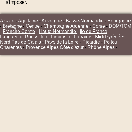
s'imposer.
Alsace
-
Aquitaine
-
Auvergne
-
Basse-Normandie
-
Bourgogne
-
Bretagne
-
Centre
-
Champagne Ardenne
-
Corse
-
DOM/TOM
-
Franche Comté
-
Haute Normandie
-
Ile de France
-
Languedoc Roussillon
-
Limousin
-
Lorraine
-
Midi Pyrénées
-
Nord Pas de Calais
-
Pays de la Loire
-
Picardie
-
Poitou
Charentes
-
Provence Alpes Côte d'azur
-
Rhône Alpes
-