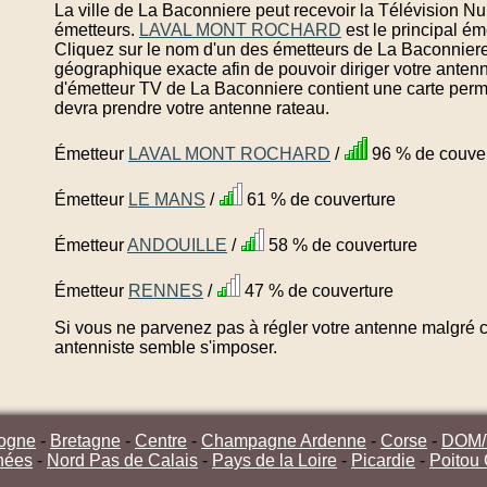
La ville de La Baconniere peut recevoir la Télévision Nu
émetteurs.
LAVAL MONT ROCHARD
est le principal é
Cliquez sur le nom d'un des émetteurs de La Baconniere
géographique exacte afin de pouvoir diriger votre anten
d'émetteur TV de La Baconniere contient une carte perme
devra prendre votre antenne rateau.
Émetteur
LAVAL MONT ROCHARD
/
96 % de couver
Émetteur
LE MANS
/
61 % de couverture
Émetteur
ANDOUILLE
/
58 % de couverture
Émetteur
RENNES
/
47 % de couverture
Si vous ne parvenez pas à régler votre antenne malgré ce
antenniste semble s'imposer.
ogne
-
Bretagne
-
Centre
-
Champagne Ardenne
-
Corse
-
DOM
nées
-
Nord Pas de Calais
-
Pays de la Loire
-
Picardie
-
Poitou