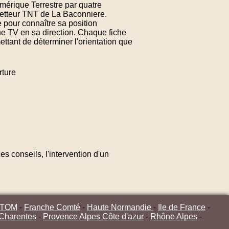
mérique Terrestre par quatre
metteur TNT de La Baconniere.
 pour connaître sa position
ne TV en sa direction. Chaque fiche
ttant de déterminer l'orientation que
ture
s conseils, l'intervention d'un
/TOM
-
Franche Comté
-
Haute Normandie
-
Ile de France
-
 Charentes
-
Provence Alpes Côte d'azur
-
Rhône Alpes
-