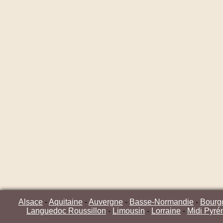
Alsace
-
Aquitaine
-
Auvergne
-
Basse-Normandie
-
Bourg
Languedoc Roussillon
-
Limousin
-
Lorraine
-
Midi Pyré