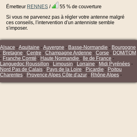
Émetteur
RENNES
/
55 % de couverture
Si vous ne parvenez pas à régler votre antenne malgré
ces conseils, l'intervention d'un antenniste semble
s'imposer.
Alsace
-
Aquitaine
-
Auvergne
-
Basse-Normandie
-
Bourgogne
-
Bretagne
-
Centre
-
Champagne Ardenne
-
Corse
-
DOM/TOM
-
Franche Comté
-
Haute Normandie
-
Ile de France
-
Languedoc Roussillon
-
Limousin
-
Lorraine
-
Midi Pyrénées
-
Nord Pas de Calais
-
Pays de la Loire
-
Picardie
-
Poitou
Charentes
-
Provence Alpes Côte d'azur
-
Rhône Alpes
-