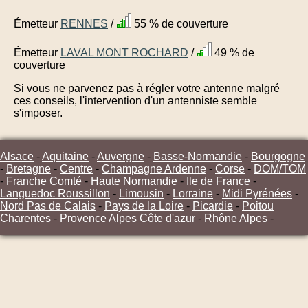
Émetteur
RENNES
/
55 % de couverture
Émetteur
LAVAL MONT ROCHARD
/
49 % de
couverture
Si vous ne parvenez pas à régler votre antenne malgré
ces conseils, l'intervention d'un antenniste semble
s'imposer.
Alsace
-
Aquitaine
-
Auvergne
-
Basse-Normandie
-
Bourgogne
-
Bretagne
-
Centre
-
Champagne Ardenne
-
Corse
-
DOM/TOM
-
Franche Comté
-
Haute Normandie
-
Ile de France
-
Languedoc Roussillon
-
Limousin
-
Lorraine
-
Midi Pyrénées
-
Nord Pas de Calais
-
Pays de la Loire
-
Picardie
-
Poitou
Charentes
-
Provence Alpes Côte d'azur
-
Rhône Alpes
-