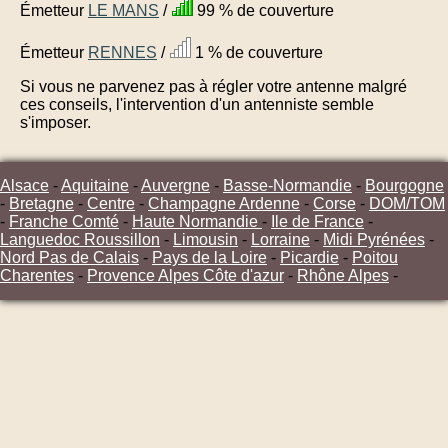
Émetteur
LE MANS
/
99 % de couverture
Émetteur
RENNES
/
1 % de couverture
Si vous ne parvenez pas à régler votre antenne malgré
ces conseils, l'intervention d'un antenniste semble
s'imposer.
Alsace
-
Aquitaine
-
Auvergne
-
Basse-Normandie
-
Bourgogne
-
Bretagne
-
Centre
-
Champagne Ardenne
-
Corse
-
DOM/TOM
-
Franche Comté
-
Haute Normandie
-
Ile de France
-
Languedoc Roussillon
-
Limousin
-
Lorraine
-
Midi Pyrénées
-
Nord Pas de Calais
-
Pays de la Loire
-
Picardie
-
Poitou
Charentes
-
Provence Alpes Côte d'azur
-
Rhône Alpes
-