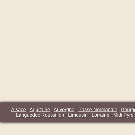
Alsace
-
Aquitaine
-
Auvergne
-
Basse-Normandie
-
Bourg
Languedoc Roussillon
-
Limousin
-
Lorraine
-
Midi Pyré