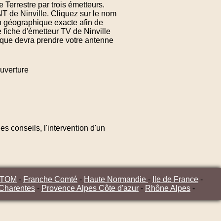
 Terrestre par trois émetteurs.
NT de Ninville. Cliquez sur le nom
on géographique exacte afin de
 fiche d'émetteur TV de Ninville
n que devra prendre votre antenne
uverture
s conseils, l'intervention d'un
/TOM
-
Franche Comté
-
Haute Normandie
-
Ile de France
-
 Charentes
-
Provence Alpes Côte d'azur
-
Rhône Alpes
-