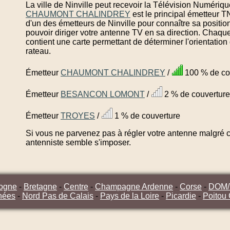
La ville de Ninville peut recevoir la Télévision Numérique
CHAUMONT CHALINDREY
est le principal émetteur T
d'un des émetteurs de Ninville pour connaître sa positi
pouvoir diriger votre antenne TV en sa direction. Chaque
contient une carte permettant de déterminer l'orientatio
rateau.
Émetteur
CHAUMONT CHALINDREY
/
100 % de co
Émetteur
BESANCON LOMONT
/
2 % de couverture
Émetteur
TROYES
/
1 % de couverture
Si vous ne parvenez pas à régler votre antenne malgré ce
antenniste semble s'imposer.
ogne
-
Bretagne
-
Centre
-
Champagne Ardenne
-
Corse
-
DOM
nées
-
Nord Pas de Calais
-
Pays de la Loire
-
Picardie
-
Poitou