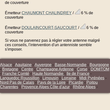
de couverture
Émetteur
CHAUMONT CHALINDREY
/
6 % de
couverture
Émetteur
DOULAINCOURT-SAUCOURT
/
6 % de
couverture
Si vous ne parvenez pas à régler votre antenne malgré
ces conseils, l'intervention d'un antenniste semble
s'imposer.
Alsace
-
Aquitaine
-
Auvergne
-
Basse-Normandie
-
Bourgogne
-
Bretagne
-
Centre
-
Champagne Ardenne
-
Corse
-
DOM/TOM
-
Franche Comté
-
Haute Normandie
-
Ile de France
-
Languedoc Roussillon
-
Limousin
-
Lorraine
-
Midi Pyrénées
-
Nord Pas de Calais
-
Pays de la Loire
-
Picardie
-
Poitou
Charentes
-
Provence Alpes Côte d'azur
-
Rhône Alpes
-