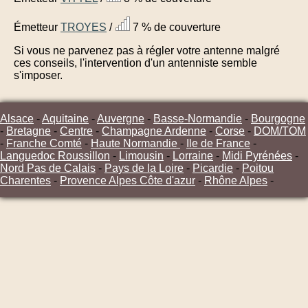
Émetteur
TROYES
/
7 % de couverture
Si vous ne parvenez pas à régler votre antenne malgré
ces conseils, l'intervention d'un antenniste semble
s'imposer.
Alsace
-
Aquitaine
-
Auvergne
-
Basse-Normandie
-
Bourgogne
-
Bretagne
-
Centre
-
Champagne Ardenne
-
Corse
-
DOM/TOM
-
Franche Comté
-
Haute Normandie
-
Ile de France
-
Languedoc Roussillon
-
Limousin
-
Lorraine
-
Midi Pyrénées
-
Nord Pas de Calais
-
Pays de la Loire
-
Picardie
-
Poitou
Charentes
-
Provence Alpes Côte d'azur
-
Rhône Alpes
-