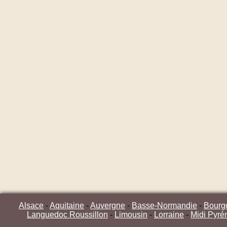
Alsace
-
Aquitaine
-
Auvergne
-
Basse-Normandie
-
Bourg
Languedoc Roussillon
-
Limousin
-
Lorraine
-
Midi Pyré