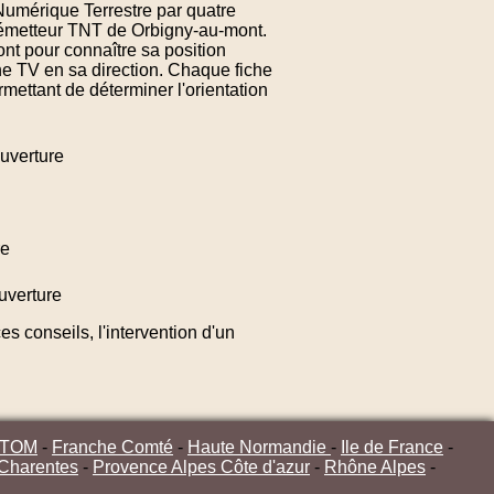
 Numérique Terrestre par quatre
l émetteur TNT de Orbigny-au-mont.
nt pour connaître sa position
ne TV en sa direction. Chaque fiche
mettant de déterminer l'orientation
uverture
re
uverture
s conseils, l'intervention d'un
/TOM
-
Franche Comté
-
Haute Normandie
-
Ile de France
-
 Charentes
-
Provence Alpes Côte d'azur
-
Rhône Alpes
-