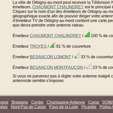
La ville de Orbigny-au-mont peut recevoir la Télévision
émetteurs.
CHAUMONT CHALINDREY
est le principa
Cliquez sur le nom d'un des émetteurs de Orbigny-au-mo
géographique exacte afin de pouvoir diriger votre anten
d'émetteur TV de Orbigny-au-mont contient une carte per
que devra prendre votre antenne rateau.
Émetteur
CHAUMONT CHALINDREY
/
100 % de co
Émetteur
TROYES
/
81 % de couverture
Émetteur
BESANCON LOMONT
/
33 % de couvertu
Émetteur
BESANCON MONTFAUCON
/
23 % de co
Si vous ne parvenez pas à régler votre antenne malgré ce
antenniste semble s'imposer.
ogne
-
Bretagne
-
Centre
-
Champagne Ardenne
-
Corse
-
DOM
nées
-
Nord Pas de Calais
-
Pays de la Loire
-
Picardie
-
Poitou