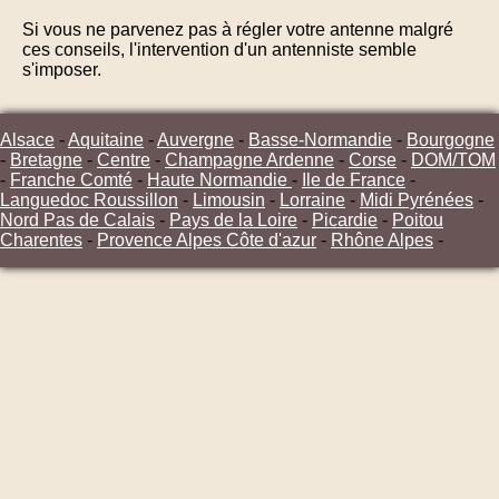
Si vous ne parvenez pas à régler votre antenne malgré
ces conseils, l'intervention d'un antenniste semble
s'imposer.
Alsace
-
Aquitaine
-
Auvergne
-
Basse-Normandie
-
Bourgogne
-
Bretagne
-
Centre
-
Champagne Ardenne
-
Corse
-
DOM/TOM
-
Franche Comté
-
Haute Normandie
-
Ile de France
-
Languedoc Roussillon
-
Limousin
-
Lorraine
-
Midi Pyrénées
-
Nord Pas de Calais
-
Pays de la Loire
-
Picardie
-
Poitou
Charentes
-
Provence Alpes Côte d'azur
-
Rhône Alpes
-