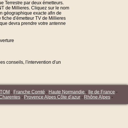
ue Terrestre par deux émetteurs.
NT de Millieres. Cliquez sur le nom
ion géographique exacte afin de
 fiche d'émetteur TV de Millieres
n que devra prendre votre antenne
verture
s conseils, l'intervention d'un
/TOM
-
Franche Comté
-
Haute Normandie
-
Ile de France
-
 Charentes
-
Provence Alpes Côte d'azur
-
Rhône Alpes
-