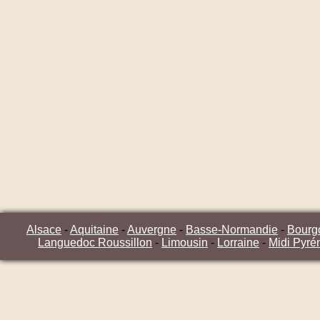
Alsace
-
Aquitaine
-
Auvergne
-
Basse-Normandie
-
Bourg
Languedoc Roussillon
-
Limousin
-
Lorraine
-
Midi Pyré