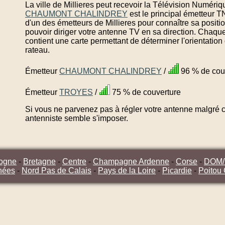
La ville de Millieres peut recevoir la Télévision Numériq
CHAUMONT CHALINDREY
est le principal émetteur T
d'un des émetteurs de Millieres pour connaître sa posit
pouvoir diriger votre antenne TV en sa direction. Chaque
contient une carte permettant de déterminer l'orientatio
rateau.
Émetteur
CHAUMONT CHALINDREY
/
96 % de cou
Émetteur
TROYES
/
75 % de couverture
Si vous ne parvenez pas à régler votre antenne malgré ce
antenniste semble s'imposer.
ogne
-
Bretagne
-
Centre
-
Champagne Ardenne
-
Corse
-
DOM
nées
-
Nord Pas de Calais
-
Pays de la Loire
-
Picardie
-
Poitou