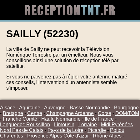
SAILLY (52230)
La ville de Sailly ne peut recevoir la Télévision
Numérique Terrestre par un émetteur. Nous vous
conseillons ainsi une solution de réception télé par
satellite.
Si vous ne parvenez pas à régler votre antenne malgré
ces conseils, l'intervention d'un antenniste semble
s'imposer.
Alsace
-
Aquitaine
-
Auvergne
-
Basse-Normandie
-
Bourgogne
-
Bretagne
-
Centre
-
Champagne Ardenne
-
Corse
-
DOM/TOM
-
Franche Comté
-
Haute Normandie
-
Ile de France
-
Languedoc Roussillon
-
Limousin
-
Lorraine
-
Midi Pyrénées
-
Nord Pas de Calais
-
Pays de la Loire
-
Picardie
-
Poitou
Charentes
-
Provence Alpes Côte d'azur
-
Rhône Alpes
-