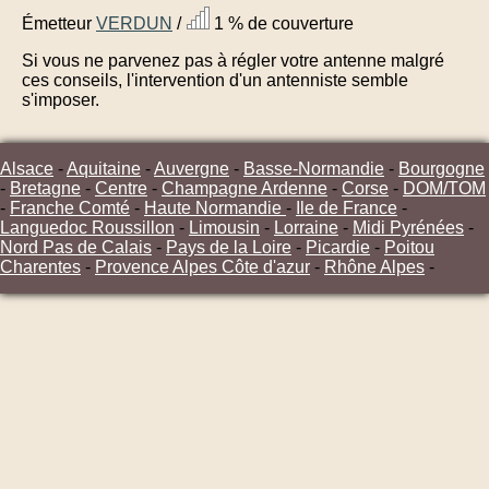
Émetteur
VERDUN
/
1 % de couverture
Si vous ne parvenez pas à régler votre antenne malgré
ces conseils, l'intervention d'un antenniste semble
s'imposer.
Alsace
-
Aquitaine
-
Auvergne
-
Basse-Normandie
-
Bourgogne
-
Bretagne
-
Centre
-
Champagne Ardenne
-
Corse
-
DOM/TOM
-
Franche Comté
-
Haute Normandie
-
Ile de France
-
Languedoc Roussillon
-
Limousin
-
Lorraine
-
Midi Pyrénées
-
Nord Pas de Calais
-
Pays de la Loire
-
Picardie
-
Poitou
Charentes
-
Provence Alpes Côte d'azur
-
Rhône Alpes
-