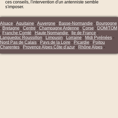
ces conseils, l'intervention d'un antenniste semble
s'imposer.
Alsace
-
Aquitaine
-
Auvergne
-
Basse-Normandie
-
Bourgogne
-
Bretagne
-
Centre
-
Champagne Ardenne
-
Corse
-
DOM/TOM
-
Franche Comté
-
Haute Normandie
-
Ile de France
-
Languedoc Roussillon
-
Limousin
-
Lorraine
-
Midi Pyrénées
-
Nord Pas de Calais
-
Pays de la Loire
-
Picardie
-
Poitou
Charentes
-
Provence Alpes Côte d'azur
-
Rhône Alpes
-