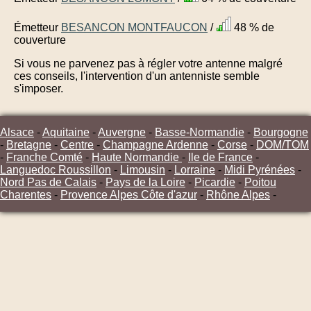
Émetteur
BESANCON MONTFAUCON
/
48 % de
couverture
Si vous ne parvenez pas à régler votre antenne malgré
ces conseils, l'intervention d'un antenniste semble
s'imposer.
Alsace
-
Aquitaine
-
Auvergne
-
Basse-Normandie
-
Bourgogne
-
Bretagne
-
Centre
-
Champagne Ardenne
-
Corse
-
DOM/TOM
-
Franche Comté
-
Haute Normandie
-
Ile de France
-
Languedoc Roussillon
-
Limousin
-
Lorraine
-
Midi Pyrénées
-
Nord Pas de Calais
-
Pays de la Loire
-
Picardie
-
Poitou
Charentes
-
Provence Alpes Côte d'azur
-
Rhône Alpes
-