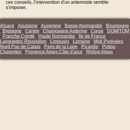
ces conseils, l'intervention d'un antenniste semble
s'imposer.
Alsace
-
Aquitaine
-
Auvergne
-
Basse-Normandie
-
Bourgogne
-
Bretagne
-
Centre
-
Champagne Ardenne
-
Corse
-
DOM/TOM
-
Franche Comté
-
Haute Normandie
-
Ile de France
-
Languedoc Roussillon
-
Limousin
-
Lorraine
-
Midi Pyrénées
-
Nord Pas de Calais
-
Pays de la Loire
-
Picardie
-
Poitou
Charentes
-
Provence Alpes Côte d'azur
-
Rhône Alpes
-