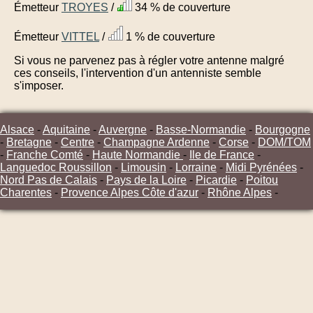
Émetteur
TROYES
/
34 % de couverture
Émetteur
VITTEL
/
1 % de couverture
Si vous ne parvenez pas à régler votre antenne malgré
ces conseils, l'intervention d'un antenniste semble
s'imposer.
Alsace
-
Aquitaine
-
Auvergne
-
Basse-Normandie
-
Bourgogne
-
Bretagne
-
Centre
-
Champagne Ardenne
-
Corse
-
DOM/TOM
-
Franche Comté
-
Haute Normandie
-
Ile de France
-
Languedoc Roussillon
-
Limousin
-
Lorraine
-
Midi Pyrénées
-
Nord Pas de Calais
-
Pays de la Loire
-
Picardie
-
Poitou
Charentes
-
Provence Alpes Côte d'azur
-
Rhône Alpes
-