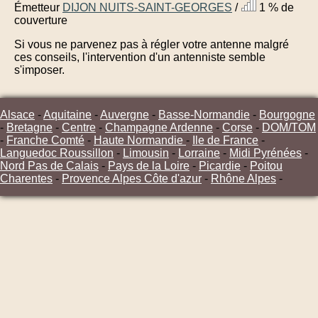
Émetteur
DIJON NUITS-SAINT-GEORGES
/
1 % de
couverture
Si vous ne parvenez pas à régler votre antenne malgré
ces conseils, l'intervention d'un antenniste semble
s'imposer.
Alsace
-
Aquitaine
-
Auvergne
-
Basse-Normandie
-
Bourgogne
-
Bretagne
-
Centre
-
Champagne Ardenne
-
Corse
-
DOM/TOM
-
Franche Comté
-
Haute Normandie
-
Ile de France
-
Languedoc Roussillon
-
Limousin
-
Lorraine
-
Midi Pyrénées
-
Nord Pas de Calais
-
Pays de la Loire
-
Picardie
-
Poitou
Charentes
-
Provence Alpes Côte d'azur
-
Rhône Alpes
-