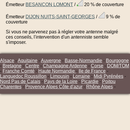
Émetteur
BESANCON LOMONT
/
20 % de couverture
Émetteur
DIJON NUITS-SAINT-GEORGES
/
9 % de
couverture
Si vous ne parvenez pas à régler votre antenne malgré
ces conseils, l'intervention d'un antenniste semble
s'imposer.
Alsace
-
Aquitaine
-
Auvergne
-
Basse-Normandie
-
Bourgogne
-
Bretagne
-
Centre
-
Champagne Ardenne
-
Corse
-
DOM/TOM
-
Franche Comté
-
Haute Normandie
-
Ile de France
-
Languedoc Roussillon
-
Limousin
-
Lorraine
-
Midi Pyrénées
-
Nord Pas de Calais
-
Pays de la Loire
-
Picardie
-
Poitou
Charentes
-
Provence Alpes Côte d'azur
-
Rhône Alpes
-